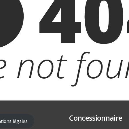
40
le not fou
Concessionnaire
tions légales