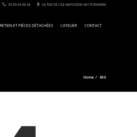
03.89.64.00.46
5A RUE DE L'ILE NAPOLÉON 68170 RIXHEIM
RETIEN ET PIÈCES DÉTACHÉES
L’ATELIER
CONTACT
Home
404