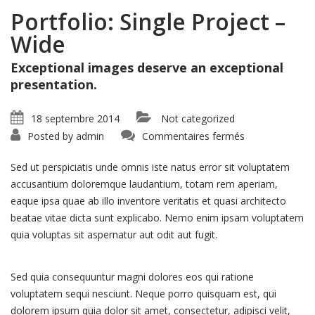
Portfolio: Single Project –
Wide
Exceptional images deserve an exceptional
presentation.
18 septembre 2014
Not categorized
sur
Posted by
admin
Commentaires fermés
Portfolio:
Single
Project
Sed ut perspiciatis unde omnis iste natus error sit voluptatem
–
Wide
accusantium doloremque laudantium, totam rem aperiam,
eaque ipsa quae ab illo inventore veritatis et quasi architecto
beatae vitae dicta sunt explicabo. Nemo enim ipsam voluptatem
quia voluptas sit aspernatur aut odit aut fugit.
Sed quia consequuntur magni dolores eos qui ratione
voluptatem sequi nesciunt. Neque porro quisquam est, qui
dolorem ipsum quia dolor sit amet, consectetur, adipisci velit,