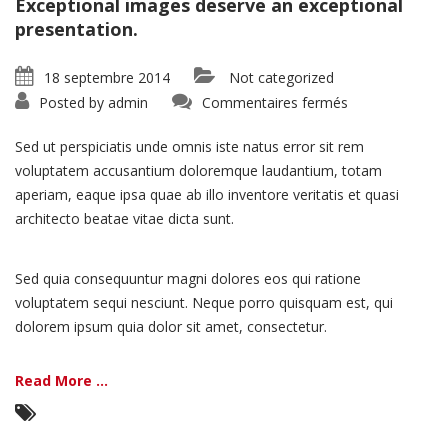
Exceptional images deserve an exceptional
presentation.
18 septembre 2014
Not categorized
sur
Posted by
admin
Commentaires fermés
Portfolio:
Single
Project
Sed ut perspiciatis unde omnis iste natus error sit rem
–
Split
voluptatem accusantium doloremque laudantium, totam
aperiam, eaque ipsa quae ab illo inventore veritatis et quasi
architecto beatae vitae dicta sunt.
Sed quia consequuntur magni dolores eos qui ratione
voluptatem sequi nesciunt. Neque porro quisquam est, qui
dolorem ipsum quia dolor sit amet, consectetur.
Read More ...