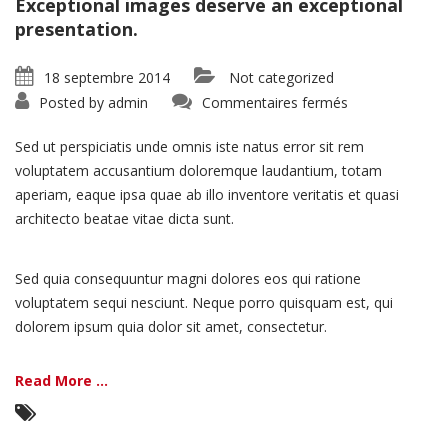
Exceptional images deserve an exceptional
presentation.
18 septembre 2014
Not categorized
sur
Posted by
admin
Commentaires fermés
Portfolio:
Single
Project
Sed ut perspiciatis unde omnis iste natus error sit rem
–
Split
voluptatem accusantium doloremque laudantium, totam
aperiam, eaque ipsa quae ab illo inventore veritatis et quasi
architecto beatae vitae dicta sunt.
Sed quia consequuntur magni dolores eos qui ratione
voluptatem sequi nesciunt. Neque porro quisquam est, qui
dolorem ipsum quia dolor sit amet, consectetur.
Read More ...