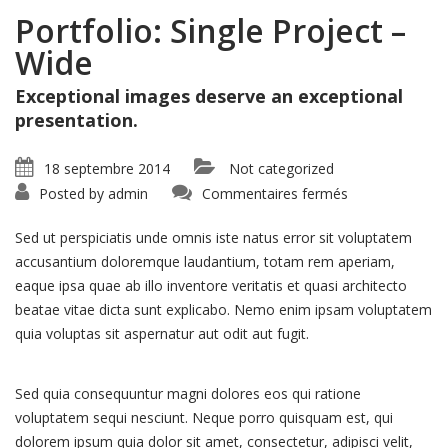
Portfolio: Single Project –
Wide
Exceptional images deserve an exceptional
presentation.
18 septembre 2014
Not categorized
sur
Posted by
admin
Commentaires fermés
Portfolio:
Single
Project
Sed ut perspiciatis unde omnis iste natus error sit voluptatem
–
Wide
accusantium doloremque laudantium, totam rem aperiam,
eaque ipsa quae ab illo inventore veritatis et quasi architecto
beatae vitae dicta sunt explicabo. Nemo enim ipsam voluptatem
quia voluptas sit aspernatur aut odit aut fugit.
Sed quia consequuntur magni dolores eos qui ratione
voluptatem sequi nesciunt. Neque porro quisquam est, qui
dolorem ipsum quia dolor sit amet, consectetur, adipisci velit,